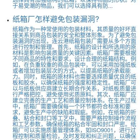
于易受潮的物品，我们可以选择具有防...
纸箱厂怎样避免包装漏洞?
纸箱作为一种常使用的包装材料，其质量的好坏直
接关系到商品包装的安全和整体形象。为了避免包
装漏洞的出现，连云港纸箱包装厂需要从多个方面
进行控制和管理。首先，纸箱的设计和所选用的原
材料是影响包装质量的关键因素。纸箱厂需要根据
不同商品的特性和要求，设计合理的纸箱结构。例
如，在负重较重的商品包装中，可以采用加强纸板
或者增加包装层次的方式，以提高纸箱的承载能
力。同时，纸箱的原材料也需要选择质量优良的纸
板和胶水，以确保纸箱的强度和稳定性。纸箱厂可
以与纸板供应商建立长期合作关系，对纸板质量进
行严格把控，避免使用劣质原料。其次，纸箱厂应
建立完善的生产工艺和质量控制体系。在生产过程
中，纸箱厂需要确保每一个环节都符合标准和要
求，避免生产中的缺陷和瑕疵。例如，在纸箱的折
叠、粘合和封口等工艺中，需要严格控制操作流程
和工艺参数，确保纸箱的粘合牢固和封口严密。纸
箱厂可以实施质量管理体系，如ISO9001，进行过
程控制和质量检验，及时发现和纠正问题，以确保