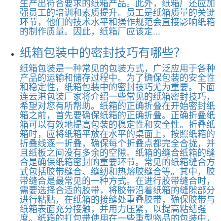
生产出符合要求的纸箱产品。此外，纸箱厂还应加
强员工的培训和素质提升。员工是纸箱质量的关键
环节，他们的技术水平和操作规范会直接影响纸箱
的制作质量。因此，纸箱厂应该定...
纸箱包装中的密封技巧有哪些？
纸箱包装是一种常见的包装方式，广泛应用于各种
产品的运输和储存过程中。为了确保包装的安全性
和稳定性，纸箱包装中的密封技巧尤为重要。下面
连云港包装厂家将介绍一些常见的纸箱密封技巧，
希望对您有所帮助。纸箱的正确折叠在开始密封纸
箱之前，首先要确保纸箱的正确折叠。正确折叠纸
箱可以有效地提高包装的稳定性和安全性。折叠纸
箱时，应将纸箱平放在水平的桌面上，按照纸箱的
折叠线逐一折叠，确保每个折叠点都完全合拢，并
且纸板之间没有多余的空隙。纸箱的缝合纸箱的缝
合是确保纸箱密封的重要环节。常见的纸箱缝合方
式包括胶带缝合、缝纫和热熔胶缝合等。其中，胶
带缝合是最常见的一种方式。在进行胶带缝合时，
需要选择合适的胶带，将胶带沿着纸箱的缝隙部分
进行粘贴，在纸箱的接缝处重叠胶带，确保胶带与
纸箱表面充分接触，并用力压紧，以提高粘结强
度。纸箱的打包带使用在一些重型物品的包装中，