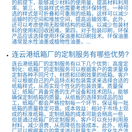
的前提下，能够减少材料的使用量，提高材料利用
率。第三，包装样式也需要考虑环保特性。一种可
选的样式是可折叠和可重用的纸箱，这样可以减少
运输时的空间和堆放空间，提高运输效率。此外，
还可以考虑使用无胶带结构的纸箱，以减少包装材
料的使用和回收困难。第四，对于包装印刷，环保
产品应该选择使用环保油墨和印刷技术。环保油墨
通常是水性油墨或植物性油墨，...
连云港纸箱厂的定制服务有哪些优势?
连云港纸箱厂的定制服务有以下几个优势：高度定
制化：纸箱厂的定制服务可以根据客户的需求量身
定制各种不同尺寸、材质和印刷效果的纸箱。客户
可以根据自己的产品特点和包装需求来选择合适的
纸箱样式，从而实现个性化的包装效果。质量保
证：纸箱厂具备完善的生产设备和技术团队，能够
确保定制纸箱的质量。从纸板的选择到成品的加
工，纸箱厂都会严格控制每一个环节，保证每一批
纸箱的质量稳定可靠。成本效益：相对于市场上现
成的标准纸箱，定制纸箱的成本可能会稍高一些，
但是通过纸箱厂的定制服务，客户可以充分利用原
材料，减少浪费，从而降低包装成本。此外，纸箱
厂可以根据客户的需求进行批量生产，优化生产流